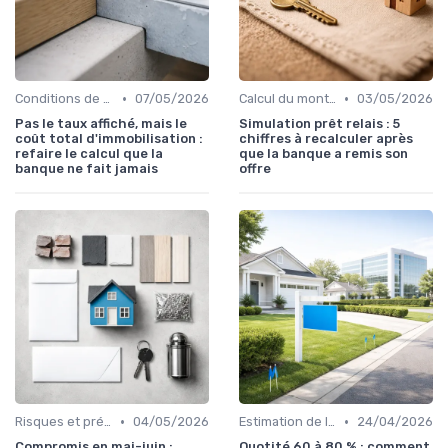
•
•
Conditions de remboursement
07/05/2026
Calcul du montant du prêt
03/05/2026
Pas le taux affiché, mais le
Simulation prêt relais : 5
coût total d'immobilisation :
chiffres à recalculer après
refaire le calcul que la
que la banque a remis son
banque ne fait jamais
offre
•
•
Risques et précautions
04/05/2026
Estimation de la valeur du bien
24/04/2026
Compromis en mai-juin :
Quotité 60 à 80 % : comment