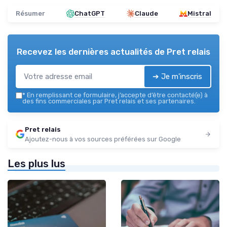
Résumer
ChatGPT
Claude
Mistral
Recevez les dernières actualités de
Pret relais
➔ Je m'inscris
*
En remplissant ce formulaire, j’accepte d’être contacté(e) à
des fins commerciales par Pret relais et ses partenaires.
Pret relais
Ajoutez-nous à vos sources préférées sur Google
Les plus lus