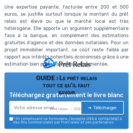
Une expertise payante, facturée entre 200 et 500
euros, se justifie surtout lorsque le montant du prêt
relais est élevé ou que le marché local est très
hétérogène. Elle apporte un argument supplémentaire
face à la banque, en complément des estimations
gratuites d’agence et des données notariales. Pour un
projet immobilier important, ce coût reste faible par
rapport aux intérêts potentiels économisés grâce à une
estimation bien prêt relais mieux documentée.
GUIDE : Le prêt relais
tout ce qu'il faut
savoir
Téléchargez gratuitement le livre blanc
➔ Télécharger
Pret relais — 2026
*
En remplissant ce formulaire, j’accepte d’être contacté(e) à
des fins commerciales par Pret relais et ses partenaires.