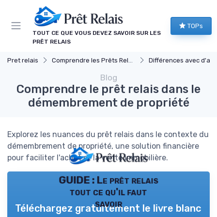
Panneau de gestion des cookies
TOPs
TOUT CE QUE VOUS DEVEZ SAVOIR SUR LES
PRÊT RELAIS
Pret relais
Comprendre les Prêts Relais
Différences avec d'autres prêts immob
Blog
Comprendre le prêt relais dans le
démembrement de propriété
Explorez les nuances du prêt relais dans le contexte du
démembrement de propriété, une solution financière
pour faciliter l'achat et la vente immobilière.
GUIDE : Le prêt relais
tout ce qu'il faut
savoir
Téléchargez gratuitement le livre blanc