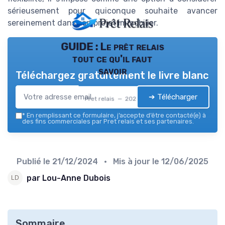
sérieusement pour quiconque souhaite avancer
sereinement dans son projet immobilier.
GUIDE : Le prêt relais
tout ce qu'il faut
savoir
Téléchargez gratuitement le livre blanc
➔ Télécharger
Pret relais — 2026
*
En remplissant ce formulaire, j’accepte d’être contacté(e) à
des fins commerciales par Pret relais et ses partenaires.
Publié le
21/12/2024
• Mis à jour le
12/06/2025
par Lou-Anne Dubois
Sommaire