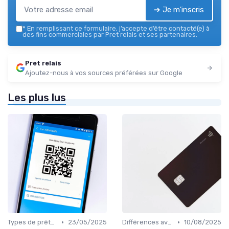
➔ Je m'inscris
*
En remplissant ce formulaire, j’accepte d’être contacté(e) à
des fins commerciales par Pret relais et ses partenaires.
Pret relais
Ajoutez-nous à vos sources préférées sur Google
Les plus lus
•
•
Types de prêts relais
23/05/2025
Différences avec d'autres prêts immobiliers
10/08/2025