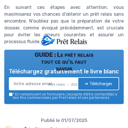
En suivant ces étapes avec attention, vous
maximiserez vos chances d'obtenir un prêt relais sans
encombre. N'oubliez pas que la préparation de votre
dossier, comme évoqué précédemment, est cruciale
pour éviter les erreurs courantes et assurer un
processus fluide.
GUIDE : Le prêt relais
tout ce qu'il faut
savoir
Téléchargez gratuitement le livre blanc
➔ Télécharger
Pret relais — 2026
*
En remplissant ce formulaire, j’accepte d’être contacté(e) à
des fins commerciales par Pret relais et ses partenaires.
Publié le
01/07/2025