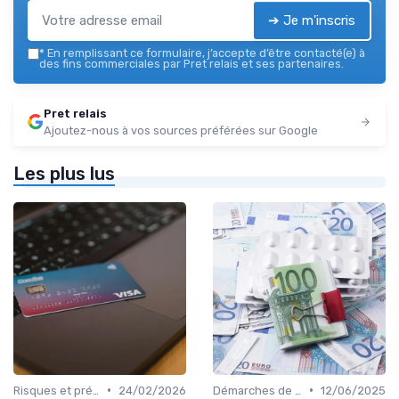
➔ Je m'inscris
*
En remplissant ce formulaire, j’accepte d’être contacté(e) à
des fins commerciales par Pret relais et ses partenaires.
Pret relais
Ajoutez-nous à vos sources préférées sur Google
Les plus lus
•
•
Risques et précautions
24/02/2026
Démarches de demande de prêt relais
12/06/2025