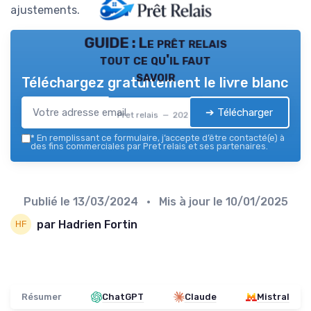
ajustements.
GUIDE : Le prêt relais
tout ce qu'il faut
savoir
Téléchargez gratuitement le livre blanc
➔ Télécharger
Pret relais — 2026
*
En remplissant ce formulaire, j’accepte d’être contacté(e) à
des fins commerciales par Pret relais et ses partenaires.
Publié le
13/03/2024
• Mis à jour le
10/01/2025
par Hadrien Fortin
Résumer
ChatGPT
Claude
Mistral