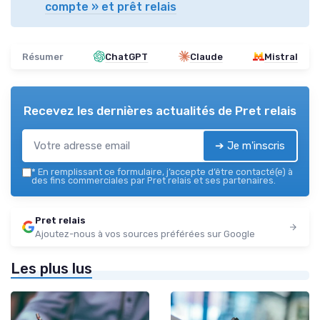
compte » et prêt relais
Résumer
ChatGPT
Claude
Mistral
Recevez les dernières actualités de
Pret relais
➔ Je m'inscris
*
En remplissant ce formulaire, j’accepte d’être contacté(e) à
des fins commerciales par Pret relais et ses partenaires.
Pret relais
Ajoutez-nous à vos sources préférées sur Google
Les plus lus