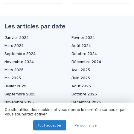
Les articles par date
Janvier 2024
Février 2024
Mars 2024
Août 2024
Septembre 2024
Octobre 2024
Novembre 2024
Décembre 2024
Mars 2025
Avril 2025
Mai 2025
Juin 2025
Juillet 2025
Août 2025
Septembre 2025
Octobre 2025
Novembre 2025
Décembre 2025
Ce site utilise des cookies et vous donne le contrôle sur ceux que
Janvier 2026
Février 2026
vous souhaitez activer
Mars 2026
Avril 2026
Tout accepter
Personnaliser
Mai 2026
Juin 2026