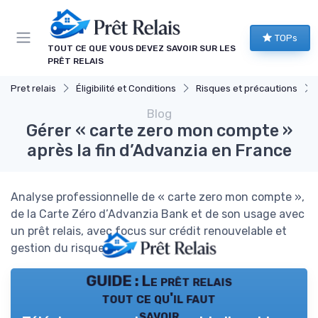
Panneau de gestion des cookies
TOPs
TOUT CE QUE VOUS DEVEZ SAVOIR SUR LES
PRÊT RELAIS
Pret relais
Éligibilité et Conditions
Risques et précautions
Blog
Gérer « carte zero mon compte »
après la fin d’Advanzia en France
Analyse professionnelle de « carte zero mon compte »,
de la Carte Zéro d’Advanzia Bank et de son usage avec
un prêt relais, avec focus sur crédit renouvelable et
gestion du risque.
GUIDE : Le prêt relais
tout ce qu'il faut
savoir