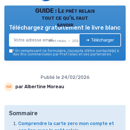
GUIDE : Le prêt relais
tout ce qu'il faut
savoir
Téléchargez gratuitement le livre blanc
➔ Télécharger
Pret relais — 2026
*
En remplissant ce formulaire, j’accepte d’être contacté(e) à
des fins commerciales par Pret relais et ses partenaires.
Publié le
24/02/2026
par Albertine Moreau
Sommaire
Comprendre la carte zero mon compte et