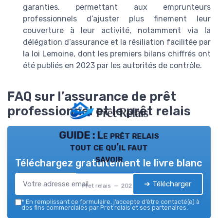
garanties, permettant aux emprunteurs
professionnels d’ajuster plus finement leur
couverture à leur activité, notamment via la
délégation d’assurance et la résiliation facilitée par
la loi Lemoine, dont les premiers bilans chiffrés ont
été publiés en 2023 par les autorités de contrôle.
FAQ sur l’assurance de prêt
professionnel et le prêt relais
GUIDE : Le prêt relais
tout ce qu'il faut
savoir
Téléchargez gratuitement le livre blanc
➔ Télécharger
Pret relais — 2026
*
En remplissant ce formulaire, j’accepte d’être contacté(e) à
des fins commerciales par Pret relais et ses partenaires.