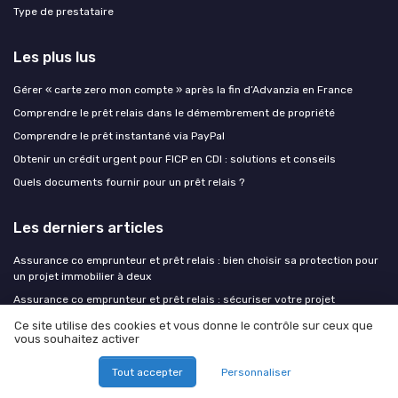
Type de prestataire
Les plus lus
Gérer « carte zero mon compte » après la fin d’Advanzia en France
Comprendre le prêt relais dans le démembrement de propriété
Comprendre le prêt instantané via PayPal
Obtenir un crédit urgent pour FICP en CDI : solutions et conseils
Quels documents fournir pour un prêt relais ?
Les derniers articles
Assurance co emprunteur et prêt relais : bien choisir sa protection pour
un projet immobilier à deux
Assurance co emprunteur et prêt relais : sécuriser votre projet
immobilier à deux
Ce site utilise des cookies et vous donne le contrôle sur ceux que
Surprime d’assurance : comment sécuriser un prêt relais face aux
vous souhaitez activer
risques cachés
Tout accepter
Personnaliser
Indépendant, profession libérale, intermittent : les pièces que la banque
exige en plus pour un prêt relais