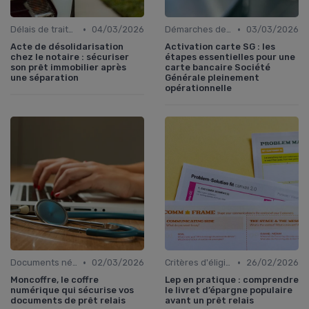
•
•
Délais de traitement
04/03/2026
Démarches de demande de prêt relais
03/03/2026
Acte de désolidarisation
Activation carte SG : les
chez le notaire : sécuriser
étapes essentielles pour une
son prêt immobilier après
carte bancaire Société
une séparation
Générale pleinement
opérationnelle
•
•
Documents nécessaires
02/03/2026
Critères d'éligibilité
26/02/2026
Moncoffre, le coffre
Lep en pratique : comprendre
numérique qui sécurise vos
le livret d’épargne populaire
documents de prêt relais
avant un prêt relais