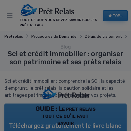
Panneau de gestion des cookies
TOPs
TOUT CE QUE VOUS DEVEZ SAVOIR SUR LES
PRÊT RELAIS
Pret relais
Procédures de Demande
Délais de traitement
Blog
Sci et crédit immobilier : organiser
son patrimoine et ses prêts relais
Sci et crédit immobilier : comprendre la SCI, la capacité
d’emprunt, le prêt relais, la caution solidaire et les
arbitrages patrimoniaux pour sécuriser vos projets.
GUIDE : Le prêt relais
tout ce qu'il faut
savoir
Téléchargez gratuitement le livre blanc