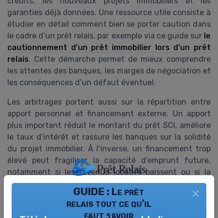
crédits, les nouveaux projets immobiliers et les
garanties déjà données. Une ressource utile consiste à
étudier en détail comment bien se porter caution dans
le cadre d’un prêt relais, par exemple via ce guide sur
le
cautionnement d’un prêt immobilier lors d’un prêt
relais
. Cette démarche permet de mieux comprendre
les attentes des banques, les marges de négociation et
les conséquences d’un défaut éventuel.
Les arbitrages portent aussi sur la répartition entre
apport personnel et financement externe. Un apport
plus important réduit le montant du prêt SCI, améliore
le taux d’intérêt et rassure les banques sur la solidité
du projet immobilier. À l’inverse, un financement trop
élevé peut fragiliser la capacité d’emprunt future,
notamment si les revenus locatifs baissent ou si la
vente d’un bien immobilier prend du retard.
GUIDE : Le prêt
relais tout ce qu'il
Enfin, il est recommandé de revoir régulièrement la
faut savoir
stratégie de la SCI à la lumière de l’évolution du marché