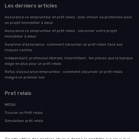
Les derniers articles
Assurance co emprunteur et prêt relais : bien choisir sa protection pour
un projet immobilier à deux
Assurance co emprunteur et prêt relais : sécuriser votre projet
immobilier à deux
Surprime d’assurance : comment sécuriser un prêt relais face aux
risques cachés
Indépendant, profession libérale, intermittent : les pièces que la banque
exige en plus pour un prêt relais
Refus d’assurance emprunteur : comment sécuriser un prêt relais
malgré un premier non
Pret relais
MEDIA
Trouver un Prêt relais
Simulateur prêt relais