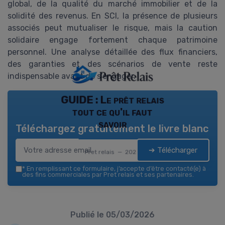
global, de la qualité du marché immobilier et de la
solidité des revenus. En SCI, la présence de plusieurs
associés peut mutualiser le risque, mais la caution
solidaire engage fortement chaque patrimoine
personnel. Une analyse détaillée des flux financiers,
des garanties et des scénarios de vente reste
indispensable avant de s’engager.
GUIDE : Le prêt relais
tout ce qu'il faut
savoir
Téléchargez gratuitement le livre blanc
➔ Télécharger
Pret relais — 2026
*
En remplissant ce formulaire, j’accepte d’être contacté(e) à
des fins commerciales par Pret relais et ses partenaires.
Publié le
05/03/2026