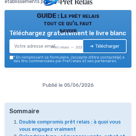
établissements prêteurs.
GUIDE : Le prêt relais
tout ce qu'il faut
savoir
Téléchargez gratuitement le livre blanc
➔ Télécharger
Pret relais — 2026
*
En remplissant ce formulaire, j’accepte d’être contacté(e) à
des fins commerciales par Pret relais et ses partenaires.
Publié le
05/06/2026
Sommaire
Double compromis prêt relais : à quoi vous
vous engagez vraiment