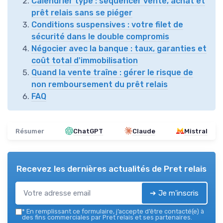
Calendrier type : séquencer vente, achat et
prêt relais sans se piéger
Conditions suspensives : votre filet de
sécurité dans le double compromis
Négocier avec la banque : taux, garanties et
coût total d'immobilisation
Quand la vente traîne : gérer le risque de
non remboursement du prêt relais
FAQ
Résumer
ChatGPT
Claude
Mistral
Recevez les dernières actualités de
Pret relais
➔ Je m'inscris
*
En remplissant ce formulaire, j’accepte d’être contacté(e) à
des fins commerciales par Pret relais et ses partenaires.