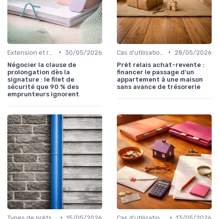
•
•
Extension et renégociation
30/05/2026
Cas d'utilisation typiques
28/05/2026
Négocier la clause de
Prêt relais achat-revente :
prolongation dès la
financer le passage d'un
signature : le filet de
appartement à une maison
sécurité que 90 % des
sans avance de trésorerie
emprunteurs ignorent
•
•
Types de prêts relais
15/05/2026
Cas d'utilisation typiques
13/05/2026