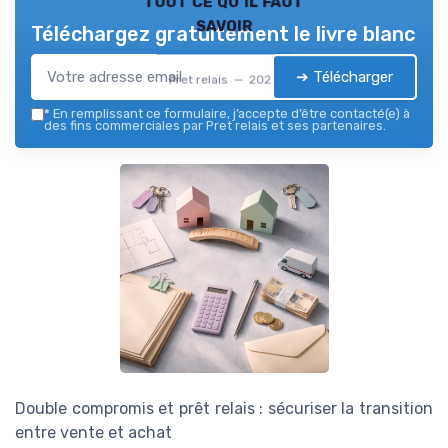
tout ce qu'il faut
savoir
Téléchargez gratuitement le livre blanc
➔ Télécharger
Pret relais — 2026
*
En remplissant ce formulaire, j’accepte d’être contacté(e) à
des fins commerciales par Pret relais et ses partenaires.
Double compromis et prêt relais : sécuriser la transition
entre vente et achat