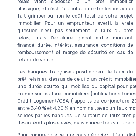
relais vient s’adosser à un prêt immobilier
classique, et c’est l’articulation entre les deux qui
fait grimper ou non le coût total de votre projet
immobilier. Pour un emprunteur averti, la vraie
question n’est pas seulement le taux du prêt
relais, mais l’équilibre global entre montant
financé, durée, intérêts, assurance, conditions de
remboursement et marge de sécurité en cas de
retard de vente.
Les banques françaises positionnent le taux du
prêt relais au dessus de celui d’un crédit immobilie
une durée courte qui mobilise du capital pour pe
France sur les taux immobiliers (publications trime
Crédit Logement/CSA (rapports de conjoncture 20
entre 3,40 % et 4,20 % en nominal, avec un taux mo
solides par les banques. Ce surcoût de taux prêt pa
des intérêts plus élevés, mais concentrés sur une d
Pour comprendre ce que vous négociez, il faut disti