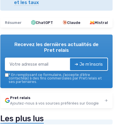
et les taux
Résumer
ChatGPT
Claude
Mistral
Recevez les dernières actualités de
Pret relais
➔ Je m'inscris
*
En remplissant ce formulaire, j’accepte d’être
contacté(e) à des fins commerciales par Pret relais et
ses partenaires.
Pret relais
Ajoutez-nous à vos sources préférées sur Google
Les plus lus