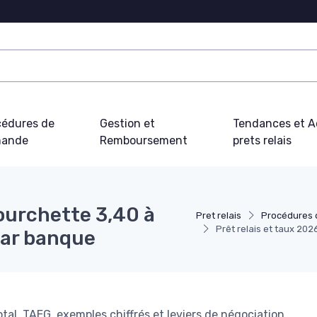
cédures de
Gestion et
Tendances et Ac
ande
Remboursement
prets relais
fourchette 3,40 à
Pret relais
Procédures
Prêt relais et taux 20
par banque
tal, TAEG, exemples chiffrés et leviers de négociation.