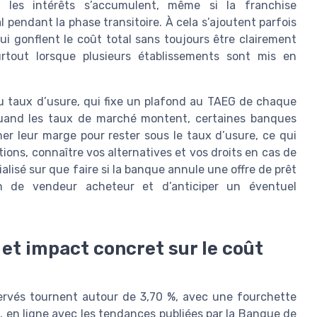
s les intérêts s’accumulent, même si la franchise
 pendant la phase transitoire. À cela s’ajoutent parfois
qui gonflent le coût total sans toujours être clairement
rtout lorsque plusieurs établissements sont mis en
 du taux d’usure, qui fixe un plafond au TAEG de chaque
Quand les taux de marché montent, certaines banques
ner leur marge pour rester sous le taux d’usure, ce qui
tions, connaître vos alternatives et vos droits en cas de
alisé sur que faire si la banque annule une offre de prêt
on de vendeur acheteur et d’anticiper un éventuel
et impact concret sur le coût
bservés tournent autour de 3,70 %, avec une fourchette
, en ligne avec les tendances publiées par la Banque de