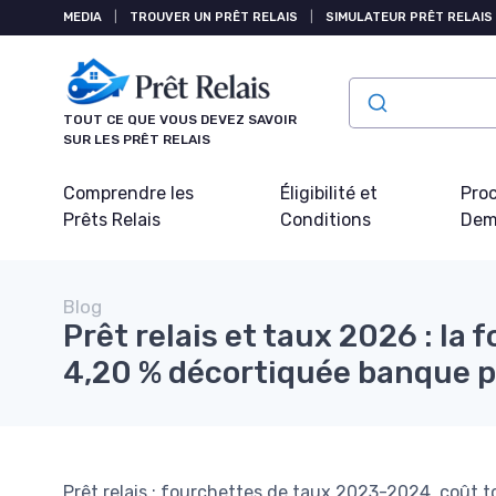
Panneau de gestion des cookies
MEDIA
|
TROUVER UN PRÊT RELAIS
|
SIMULATEUR PRÊT RELAIS
TOUT CE QUE VOUS DEVEZ SAVOIR
SUR LES PRÊT RELAIS
Comprendre les
Éligibilité et
Pro
Prêts Relais
Conditions
Dem
Blog
Prêt relais et taux 2026 : la 
4,20 % décortiquée banque 
Prêt relais : fourchettes de taux 2023-2024, coût to