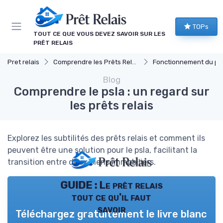
Panneau de gestion des cookies
TOPs
TOUT CE QUE VOUS DEVEZ SAVOIR SUR LES
PRÊT RELAIS
Pret relais
Comprendre les Prêts Relais
Fonctionnement du prêt re
Blog
Comprendre le psla : un regard sur
les prêts relais
Explorez les subtilités des prêts relais et comment ils
peuvent être une solution pour le psla, facilitant la
transition entre deux biens immobiliers.
GUIDE : Le prêt relais
tout ce qu'il faut
savoir
Téléchargez gratuitement le livre blanc