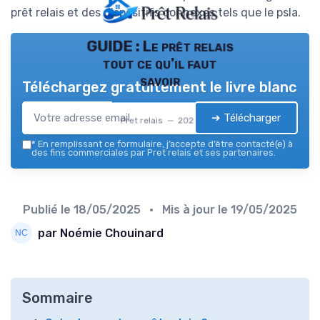
prêt relais et des dispositifs connexes tels que le psla.
GUIDE : Le prêt relais
tout ce qu'il faut
savoir
Téléchargez gratuitement le livre blanc
➔ Télécharger
Pret relais — 2026
*
En remplissant ce formulaire, j’accepte d’être contacté(e) à
des fins commerciales par Pret relais et ses partenaires.
Publié le
18/05/2025
• Mis à jour le
19/05/2025
par Noémie Chouinard
Sommaire