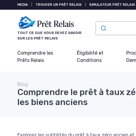
Panneau de gestion des cookies
MEDIA
|
TROUVER UN PRÊT RELAIS
|
SIMULATEUR PRÊT RELAIS
TOUT CE QUE VOUS DEVEZ SAVOIR
SUR LES PRÊT RELAIS
Comprendre les
Éligibilité et
Pro
Prêts Relais
Conditions
Dem
Blog
Comprendre le prêt à taux zé
les biens anciens
Explorez les subtilités du prêt à taux zéro ancien et