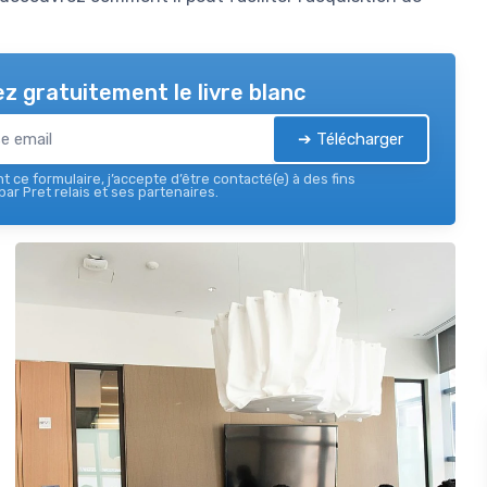
z gratuitement le livre blanc
➔ Télécharger
 ce formulaire, j’accepte d’être contacté(e) à des fins
ar Pret relais et ses partenaires.