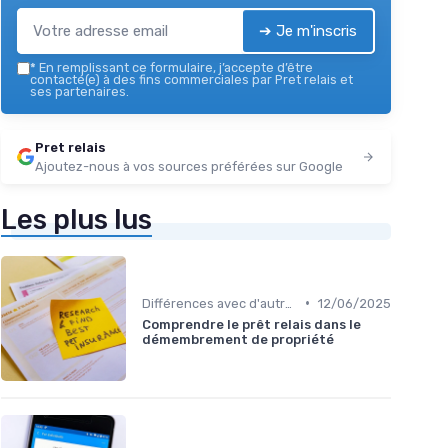
➔ Je m'inscris
*
En remplissant ce formulaire, j’accepte d’être
contacté(e) à des fins commerciales par Pret relais et
ses partenaires.
Pret relais
Ajoutez-nous à vos sources préférées sur Google
Les plus lus
•
Différences avec d'autres prêts immobiliers
12/06/2025
Comprendre le prêt relais dans le
démembrement de propriété