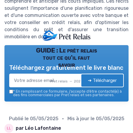
comprendre et anticiper les coûts impliqués. Ces récits
soulignent l'importance d'une planification rigoureuse
et d'une communication ouverte avec votre banque et
votre conseiller en crédit relais, afin d'optimiser les
conditions du prêt et d'assurer une transition
immobilière en douceur.
GUIDE : Le prêt relais
tout ce qu'il faut
savoir
Téléchargez gratuitement le livre blanc
➔ Télécharger
Pret relais — 2026
*
En remplissant ce formulaire, j’accepte d’être contacté(e) à
des fins commerciales par Pret relais et ses partenaires.
Publié le
05/05/2025
• Mis à jour le
05/05/2025
par Léo Lafontaine