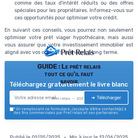
comme des taux d'intérêt réduits ou des offres
spéciales pour les propriétaires. Informez-vous sur
ces opportunités pour optimiser votre crédit.
En suivant ces conseils, vous pourrez non seulement
optimiser votre prêt viager hypothécaire, mais aussi
vous assurer que votre investissement immobilier est
aligné avec vos objectifs financiers à long terme.
GUIDE : Le prêt relais
tout ce qu'il faut
savoir
Téléchargez gratuitement le livre blanc
➔ Télécharger
Pret relais — 2026
*
En remplissant ce formulaire, j’accepte d’être contacté(e) à
des fins commerciales par Pret relais et ses partenaires.
Publié le
01/05/2025
• Mis à jour le
12/06/2025