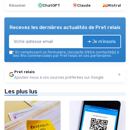
Résumer
ChatGPT
Claude
Mistral
Recevez les dernières actualités de
Pret relais
➔ Je m'inscris
*
En remplissant ce formulaire, j’accepte d’être contacté(e) à
des fins commerciales par Pret relais et ses partenaires.
Pret relais
Ajoutez-nous à vos sources préférées sur Google
Les plus lus