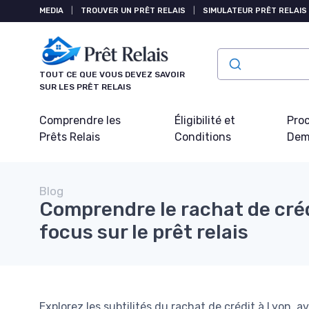
Panneau de gestion des cookies
MEDIA
|
TROUVER UN PRÊT RELAIS
|
SIMULATEUR PRÊT RELAIS
TOUT CE QUE VOUS DEVEZ SAVOIR
SUR LES PRÊT RELAIS
Comprendre les
Éligibilité et
Pro
Prêts Relais
Conditions
Dem
Blog
Comprendre le rachat de créd
focus sur le prêt relais
Explorez les subtilités du rachat de crédit à Lyon, av