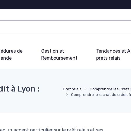
cédures de
Gestion et
Tendances et Ac
ande
Remboursement
prets relais
it à Lyon :
Pret relais
Comprendre les Prêts 
Comprendre le rachat de crédit à L
ec un accent particulier sur le prêt relais et ses