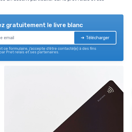
z gratuitement le livre blanc
➔ Télécharger
 ce formulaire, j’accepte d’être contacté(e) à des fins
ar Pret relais et ses partenaires.