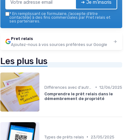
➔ Je m'inscris
*
En remplissant ce formulaire, j’accepte d’être
contacté(e) à des fins commerciales par Pret relais et
ses partenaires.
Pret relais
Ajoutez-nous à vos sources préférées sur Google
Les plus lus
•
Différences avec d'autres prêts immobiliers
12/06/2025
Comprendre le prêt relais dans le
démembrement de propriété
•
Types de prêts relais
23/05/2025