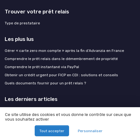
Trouver votre prêt relais
Type de prestataire
Les plus lus
Gérer « carte zero mon compte » après la fin d’Advanzia en France
Comprendre le prêt relais dans le démembrement de propriété
Comprendre le prêt instantané via PayPal
Obtenir un crédit urgent pour FICP en CDI : solutions et conseils
Quels documents fournir pour un prêt relais ?
Les derniers articles
Assurance co emprunteur et prêt relais : bien choisir sa protection pour
Ce site utilise des cookies et vous donne le contrôle sur ceux que
un projet immobilier à deux
vous souhaitez activer
Assurance co emprunteur et prêt relais : sécuriser votre projet
immobilier à deux
Tout accepter
Personnaliser
Surprime d’assurance : comment sécuriser un prêt relais face aux