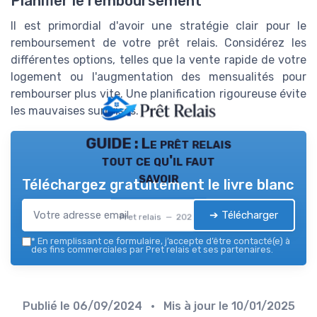
Planifier le remboursement
Il est primordial d'avoir une stratégie clair pour le
remboursement de votre prêt relais. Considérez les
différentes options, telles que la vente rapide de votre
logement ou l'augmentation des mensualités pour
rembourser plus vite. Une planification rigoureuse évite
les mauvaises surprises.
GUIDE : Le prêt relais
tout ce qu'il faut
savoir
Téléchargez gratuitement le livre blanc
➔ Télécharger
Pret relais — 2026
*
En remplissant ce formulaire, j’accepte d’être contacté(e) à
des fins commerciales par Pret relais et ses partenaires.
Publié le
06/09/2024
• Mis à jour le
10/01/2025