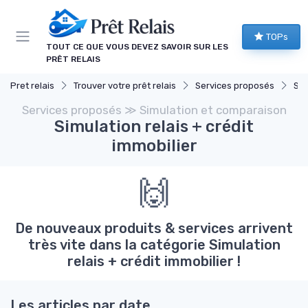
Panneau de gestion des cookies
TOPs
TOUT CE QUE VOUS DEVEZ SAVOIR SUR LES
PRÊT RELAIS
Pret relais
Trouver votre prêt relais
Services proposés
Sim
Services proposés ≫ Simulation et comparaison
Simulation relais + crédit
immobilier
🙌
De nouveaux produits & services arrivent
très vite dans la catégorie Simulation
relais + crédit immobilier !
Les articles par date