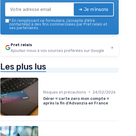
➔ Je m'inscris
*
En remplissant ce formulaire, j’accepte d’être
contacté(e) à des fins commerciales par Pret relais et
ses partenaires.
Pret relais
Ajoutez-nous à vos sources préférées sur Google
Les plus lus
•
Risques et précautions
24/02/2026
Gérer « carte zero mon compte »
après la fin d’Advanzia en France