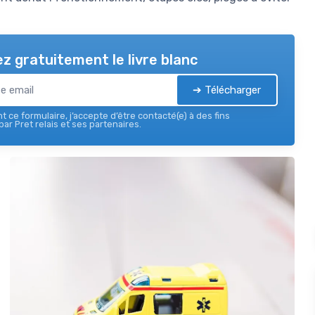
z gratuitement le livre blanc
➔ Télécharger
 ce formulaire, j’accepte d’être contacté(e) à des fins
ar Pret relais et ses partenaires.