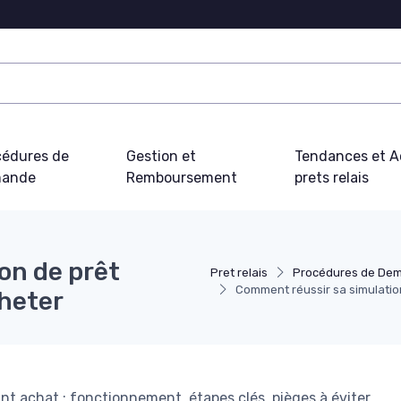
cédures de
Gestion et
Tendances et Ac
ande
Remboursement
prets relais
on de prêt
Pret relais
Procédures de De
Comment réussir sa simulation
cheter
vant achat : fonctionnement, étapes clés, pièges à éviter