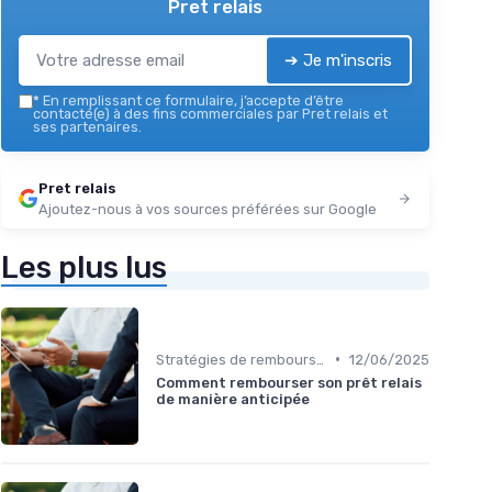
Pret relais
➔ Je m'inscris
*
En remplissant ce formulaire, j’accepte d’être
contacté(e) à des fins commerciales par Pret relais et
ses partenaires.
Pret relais
Ajoutez-nous à vos sources préférées sur Google
Les plus lus
•
Stratégies de remboursement
12/06/2025
Comment rembourser son prêt relais
de manière anticipée