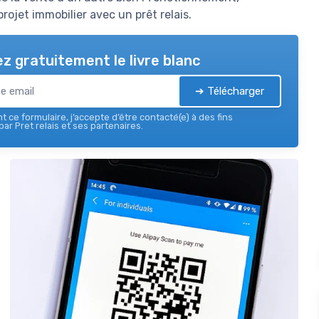
rojet immobilier avec un prêt relais.
z gratuitement le livre blanc
➔ Télécharger
 ce formulaire, j’accepte d’être contacté(e) à des fins
ar Pret relais et ses partenaires.