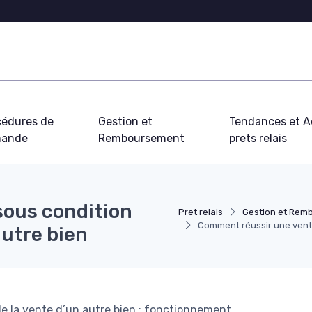
cédures de
Gestion et
Tendances et Ac
ande
Remboursement
prets relais
sous condition
Pret relais
Gestion et Rem
Comment réussir une vente
autre bien
de la vente d’un autre bien : fonctionnement,