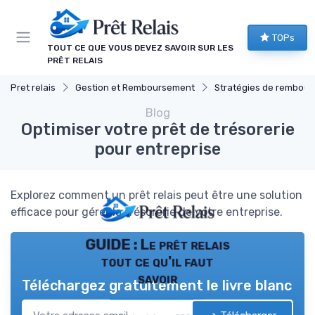
Panneau de gestion des cookies
TOPs
TOUT CE QUE VOUS DEVEZ SAVOIR SUR LES
PRÊT RELAIS
Pret relais
Gestion et Remboursement
Stratégies de remboursem
Blog
Optimiser votre prêt de trésorerie
pour entreprise
Explorez comment un prêt relais peut être une solution
efficace pour gérer la trésorerie de votre entreprise.
GUIDE : Le prêt relais
tout ce qu'il faut
savoir
Téléchargez gratuitement le livre blanc