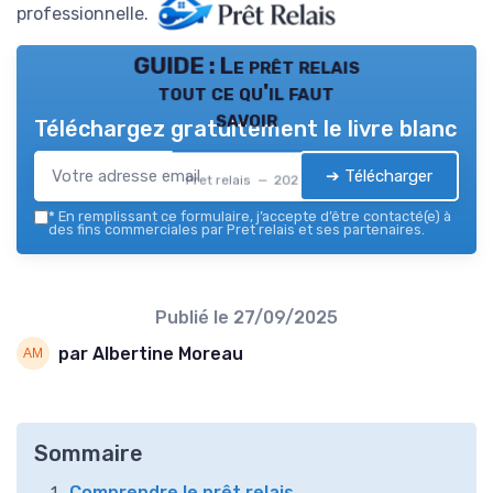
professionnelle.
GUIDE : Le prêt relais
tout ce qu'il faut
savoir
Téléchargez gratuitement le livre blanc
➔ Télécharger
Pret relais — 2026
*
En remplissant ce formulaire, j’accepte d’être contacté(e) à
des fins commerciales par Pret relais et ses partenaires.
Publié le
27/09/2025
par Albertine Moreau
Sommaire
Comprendre le prêt relais