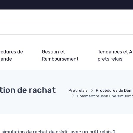
cédures de
Gestion et
Tendances et Ac
ande
Remboursement
prets relais
ion de rachat
Pret relais
Procédures de De
Comment réussir une simulation
mulation de rachat de crédit avec un prêt relais ?