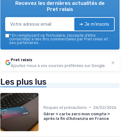
Recevez les dernières actualités de
Pret relais
➔ Je m'inscris
*
En remplissant ce formulaire, j’accepte d’être
contacté(e) à des fins commerciales par Pret relais et
ses partenaires.
Pret relais
Ajoutez-nous à vos sources préférées sur Google
Les plus lus
•
Risques et précautions
24/02/2026
Gérer « carte zero mon compte »
après la fin d’Advanzia en France