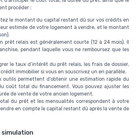
d’anticiper le coût total, la durée du prêt, ainsi que le
nt procéder :
istez le montant du capital restant dû sur vos crédits en
aleur estimée de votre logement à vendre, et le montant
on).
n prêt relais est généralement courte (12 à 24 mois). Il
ranchise, pendant laquelle vous ne remboursez que les
rer le taux d’intérêt du prêt relais, les frais de dossier,
 crédit immobilier si vous en souscrivez un en parallèle.
 outils permettent d’obtenir une estimation rapide du
 du coût total du financement. Vous pouvez ajuster les
durée de vente de votre ancien logement.
total du prêt et les mensualités correspondent à votre
endre en compte le capital restant dû après la vente de
 simulation