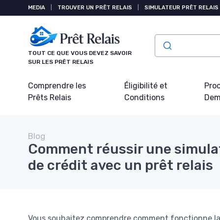
Panneau de gestion des cookies
MEDIA
|
TROUVER UN PRÊT RELAIS
|
SIMULATEUR PRÊT RELAIS
TOUT CE QUE VOUS DEVEZ SAVOIR
SUR LES PRÊT RELAIS
Comprendre les
Éligibilité et
Pro
Prêts Relais
Conditions
Dem
Blog
Comment réussir une simulat
de crédit avec un prêt relais
Vous souhaitez comprendre comment fonctionne la si