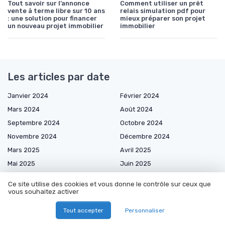
Tout savoir sur l’annonce
Comment utiliser un prêt
vente à terme libre sur 10 ans
relais simulation pdf pour
: une solution pour financer
mieux préparer son projet
un nouveau projet immobilier
immobilier
Les articles par date
Janvier 2024
Février 2024
Mars 2024
Août 2024
Septembre 2024
Octobre 2024
Novembre 2024
Décembre 2024
Mars 2025
Avril 2025
Mai 2025
Juin 2025
Juillet 2025
Août 2025
Ce site utilise des cookies et vous donne le contrôle sur ceux que
Septembre 2025
Octobre 2025
vous souhaitez activer
Novembre 2025
Décembre 2025
Tout accepter
Personnaliser
Janvier 2026
Février 2026