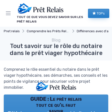
Panneau de gestion des cookies
TOPs
TOUT CE QUE VOUS DEVEZ SAVOIR SUR LES
PRÊT RELAIS
Pret relais
Comprendre les Prêts Relais
Différences avec d'autres prêts immob
Blog
Tout savoir sur le rôle du notaire
dans le prêt viager hypothécaire
Comprenez le rôle essentiel du notaire dans le prêt
viager hypothécaire, ses démarches, ses conseils et les
points de vigilance pour sécuriser votre projet
immobilier.
GUIDE : Le prêt relais
tout ce qu'il faut
savoir