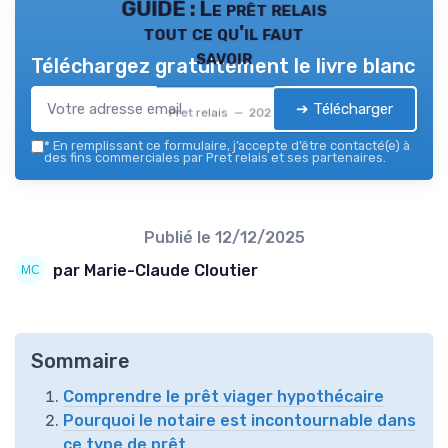
GUIDE : Le prêt relais
tout ce qu'il faut
savoir
Téléchargez gratuitement le livre blanc
➔ Télécharger
Pret relais — 2026
*
En remplissant ce formulaire, j’accepte d’être contacté(e) à
des fins commerciales par Pret relais et ses partenaires.
Publié le
12/12/2025
par Marie-Claude Cloutier
Sommaire
Comprendre le prêt viager hypothécaire
Pourquoi le notaire est incontournable dans
ce type de prêt