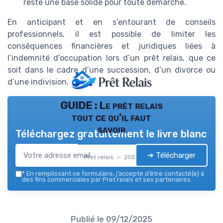
reste une base solide pour toute démarche.
En anticipant et en s’entourant de conseils
professionnels, il est possible de limiter les
conséquences financières et juridiques liées à
l’indemnité d’occupation lors d’un prêt relais, que ce
soit dans le cadre d’une succession, d’un divorce ou
d’une indivision.
GUIDE : Le prêt relais
tout ce qu'il faut
savoir
Téléchargez gratuitement le livre blanc
➔ Télécharger
Pret relais — 2026
*
En remplissant ce formulaire, j’accepte d’être contacté(e) à
des fins commerciales par Pret relais et ses partenaires.
Publié le
09/12/2025