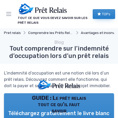
Panneau de gestion des cookies
TOPs
TOUT CE QUE VOUS DEVEZ SAVOIR SUR LES
PRÊT RELAIS
Pret relais
Comprendre les Prêts Relais
Avantages et inconvéni
Blog
Tout comprendre sur l’indemnité
d’occupation lors d’un prêt relais
L’indemnité d’occupation est une notion clé lors d’un
prêt relais. Découvrez comment elle fonctionne, qui
doit la payer et son impact sur votre projet immobilier.
GUIDE : Le prêt relais
tout ce qu'il faut
savoir
Téléchargez gratuitement le livre blanc