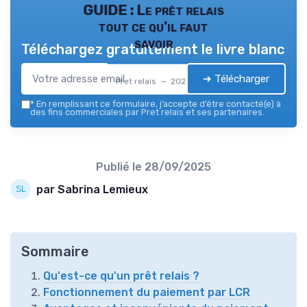
GUIDE : Le prêt relais
tout ce qu'il faut
savoir
Téléchargez gratuitement le livre blanc
➔ Télécharger
Pret relais — 2026
*
En remplissant ce formulaire, j’accepte d’être contacté(e) à
des fins commerciales par Pret relais et ses partenaires.
Publié le
28/09/2025
par Sabrina Lemieux
Sommaire
Qu'est-ce qu'un prêt relais ?
Fonctionnement du paiement par LCR