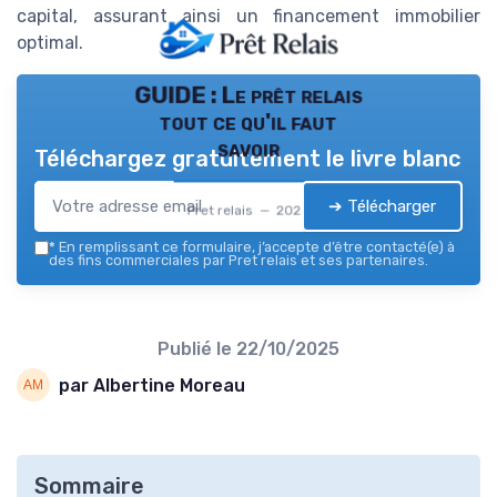
capital, assurant ainsi un financement immobilier
optimal.
GUIDE : Le prêt relais
tout ce qu'il faut
savoir
Téléchargez gratuitement le livre blanc
➔ Télécharger
Pret relais — 2026
*
En remplissant ce formulaire, j’accepte d’être contacté(e) à
des fins commerciales par Pret relais et ses partenaires.
Publié le
22/10/2025
par Albertine Moreau
Sommaire