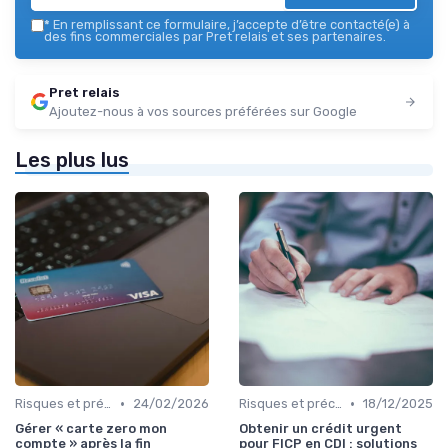
*
En remplissant ce formulaire, j’accepte d’être contacté(e) à
des fins commerciales par Pret relais et ses partenaires.
Pret relais
Ajoutez-nous à vos sources préférées sur Google
Les plus lus
•
•
Risques et précautions
24/02/2026
Risques et précautions
18/12/2025
Gérer « carte zero mon
Obtenir un crédit urgent
compte » après la fin
pour FICP en CDI : solutions