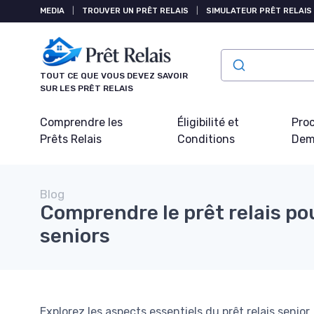
Panneau de gestion des cookies
MEDIA
|
TROUVER UN PRÊT RELAIS
|
SIMULATEUR PRÊT RELAIS
TOUT CE QUE VOUS DEVEZ SAVOIR
SUR LES PRÊT RELAIS
Comprendre les
Éligibilité et
Pro
Prêts Relais
Conditions
Dem
Blog
Comprendre le prêt relais pou
seniors
Explorez les aspects essentiels du prêt relais senior,