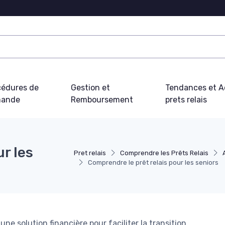
cédures de
Gestion et
Tendances et Ac
ande
Remboursement
prets relais
r les
Pret relais
Comprendre les Prêts Relais
Comprendre le prêt relais pour les seniors
 une solution financière pour faciliter la transition