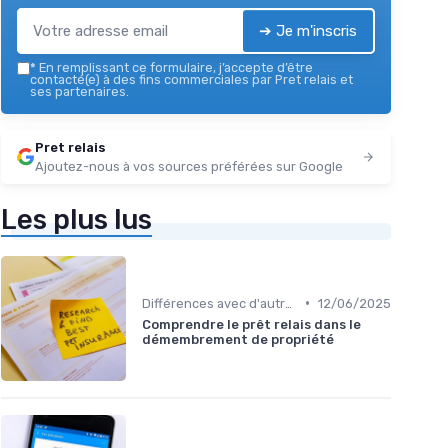
➔ Je m'inscris
*
En remplissant ce formulaire, j’accepte d’être
contacté(e) à des fins commerciales par Pret relais et
ses partenaires.
Pret relais
Ajoutez-nous à vos sources préférées sur Google
Les plus lus
•
Différences avec d'autres prêts immobiliers
12/06/2025
Comprendre le prêt relais dans le
démembrement de propriété