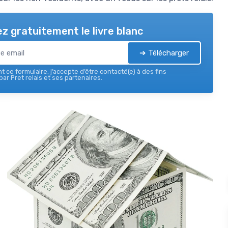
z gratuitement le livre blanc
➔ Télécharger
 ce formulaire, j’accepte d’être contacté(e) à des fins
ar Pret relais et ses partenaires.