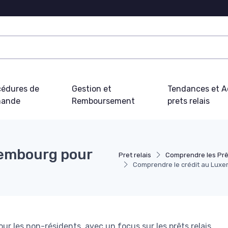
cédures de
Gestion et
Tendances et Ac
ande
Remboursement
prets relais
xembourg pour
Pret relais
Comprendre les Prê
Comprendre le crédit au Luxe
ur les non-résidents, avec un focus sur les prêts relais.