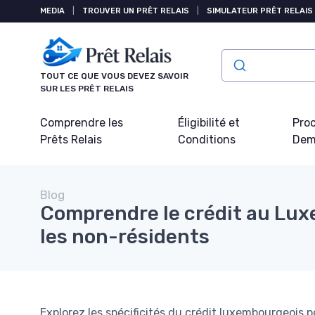
Panneau de gestion des cookies
MEDIA
|
TROUVER UN PRÊT RELAIS
|
SIMULATEUR PRÊT RELAIS
TOUT CE QUE VOUS DEVEZ SAVOIR
SUR LES PRÊT RELAIS
Comprendre les
Éligibilité et
Pro
Prêts Relais
Conditions
Dem
Blog
Comprendre le crédit au Lu
les non-résidents
Explorez les spécificités du crédit luxembourgeois po