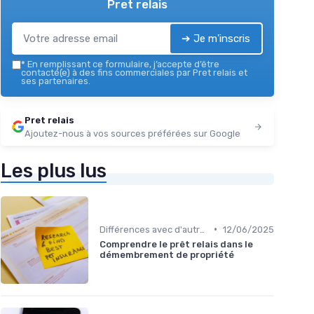
Pret relais
➔ Je m'inscris
*
En remplissant ce formulaire, j’accepte d’être
contacté(e) à des fins commerciales par Pret relais et
ses partenaires.
Pret relais
Ajoutez-nous à vos sources préférées sur Google
Les plus lus
•
Différences avec d'autres prêts immobiliers
12/06/2025
Comprendre le prêt relais dans le
démembrement de propriété