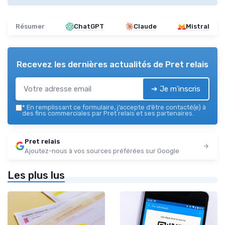
Résumer
ChatGPT
Claude
Mistral
Recevez les dernières actualités de
Pret relais
➔ Je m'inscris
*
En remplissant ce formulaire, j’accepte d’être contacté(e) à
des fins commerciales par Pret relais et ses partenaires.
Pret relais
Ajoutez-nous à vos sources préférées sur Google
Les plus lus