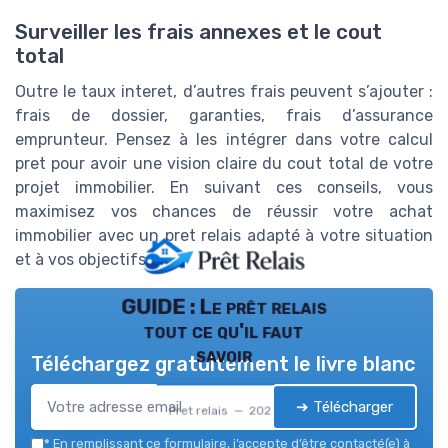
Surveiller les frais annexes et le cout
total
Outre le taux interet, d’autres frais peuvent s’ajouter :
frais de dossier, garanties, frais d’assurance
emprunteur. Pensez à les intégrer dans votre calcul
pret pour avoir une vision claire du cout total de votre
projet immobilier. En suivant ces conseils, vous
maximisez vos chances de réussir votre achat
immobilier avec un pret relais adapté à votre situation
et à vos objectifs.
GUIDE : Le prêt relais
tout ce qu'il faut
savoir
Téléchargez gratuitement le livre blanc
➔ Télécharger
Pret relais — 2026
*
En remplissant ce formulaire, j’accepte d’être contacté(e) à