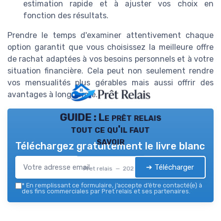
estimation rapide et à ajuster vos choix en
fonction des résultats.
Prendre le temps d'examiner attentivement chaque
option garantit que vous choisissez la meilleure offre
de rachat adaptées à vos besoins personnels et à votre
situation financière. Cela peut non seulement rendre
vos mensualités plus gérables mais aussi offrir des
avantages à long terme.
GUIDE : Le prêt relais
tout ce qu'il faut
savoir
Téléchargez gratuitement le livre blanc
➔ Télécharger
Pret relais — 2026
*
En remplissant ce formulaire, j’accepte d’être contacté(e) à
des fins commerciales par Pret relais et ses partenaires.