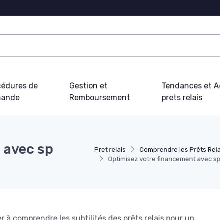
cédures de
Gestion et
Tendances et Ac
ande
Remboursement
prets relais
 avec sp
Pret relais
Comprendre les Prêts Rela
Optimisez votre financement avec sp
à comprendre les subtilités des prêts relais pour un