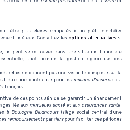
les titulaires d’un
espace personnel
dédié à la
santé
et
vent être plus élevés comparés à un prêt immobilier
ellement onéreux. Consultez les
options alternatives
si
de, on peut se retrouver dans une situation financière
essentielle, tout comme la gestion rigoureuse des
.
 prêt relais ne donnent pas une visibilité complète sur la
eut être une contrainte pour les
millions d'assurés
qui
le
français.
ntive de ces points afin de se garantir un financement
tages liés aux
mutuelles santé
et aux
assurances sante
.
les à
Boulogne Billancourt
(siège social central d'une
 des
remboursements
par
tiers
pour faciliter ces périodes