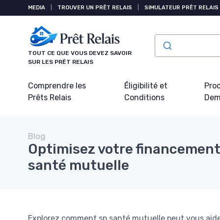
Panneau de gestion des cookies
MEDIA
|
TROUVER UN PRÊT RELAIS
|
SIMULATEUR PRÊT RELAIS
TOUT CE QUE VOUS DEVEZ SAVOIR
SUR LES PRÊT RELAIS
Comprendre les
Éligibilité et
Pro
Prêts Relais
Conditions
Dem
Blog
Optimisez votre financement
santé mutuelle
Explorez comment sp santé mutuelle peut vous aider 