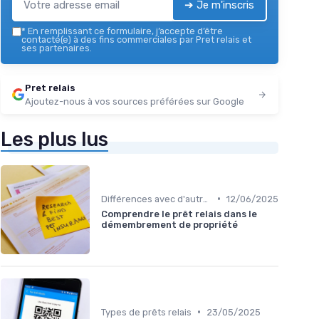
➔ Je m'inscris
*
En remplissant ce formulaire, j’accepte d’être
contacté(e) à des fins commerciales par Pret relais et
ses partenaires.
Pret relais
Ajoutez-nous à vos sources préférées sur Google
Les plus lus
•
Différences avec d'autres prêts immobiliers
12/06/2025
Comprendre le prêt relais dans le
démembrement de propriété
•
Types de prêts relais
23/05/2025