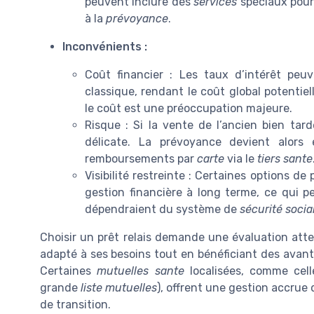
peuvent inclure des
services
spéciaux pour 
à la
prévoyance
.
Inconvénients :
Coût financier : Les taux d’intérêt peu
classique, rendant le coût global potenti
le coût est une préoccupation majeure.
Risque : Si la vente de l’ancien bien tar
délicate. La prévoyance devient alors 
remboursements par
carte
via le
tiers sante
Visibilité restreinte : Certaines options de
gestion financière à long terme, ce qui p
dépendraient du système de
sécurité socia
Choisir un prêt relais demande une évaluation atte
adapté à ses besoins tout en bénéficiant des avan
Certaines
mutuelles sante
localisées, comme cel
grande
liste mutuelles
), offrent une gestion accrue
de transition.